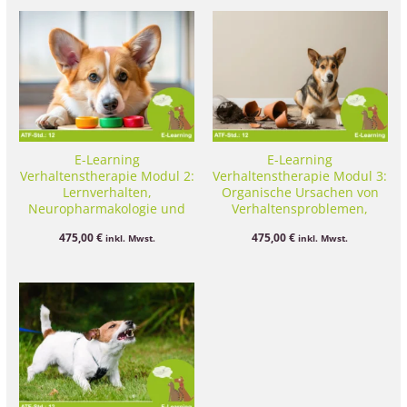
E-Learning
E-Learning
Verhaltenstherapie Modul 2:
Verhaltenstherapie Modul 3:
Lernverhalten,
Organische Ursachen von
Neuropharmakologie und
Verhaltensproblemen,
Problemverhalten (Hund
Untersuchungsgang
475,00
€
475,00
€
inkl. Mwst.
inkl. Mwst.
und tierartübergreifend)
(Anamnese)