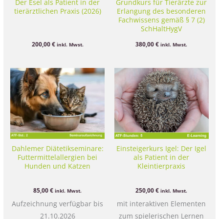
Der Esel als Patient in der
Grundkurs für Tierärzte zur
tierärztlichen Praxis (2026)
Erlangung des besonderen
Fachwissens gemäß § 7 (2)
SchHaltHygV
200,00
€
380,00
€
inkl. Mwst.
inkl. Mwst.
Dahlemer Diätetikseminare:
Einsteigerkurs Igel: Der Igel
Futtermittelallergien bei
als Patient in der
Hunden und Katzen
Kleintierpraxis
85,00
€
250,00
€
inkl. Mwst.
inkl. Mwst.
Aufzeichnung verfügbar bis
mit interaktiven Elementen
21.10.2026
zum spielerischen Lernen