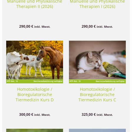
Manuelle und Physikalische
Manuelle und Physikalische
Therapien II (2026)
Therapien I (2026)
290,00
€
290,00
€
inkl. Mwst.
inkl. Mwst.
Homotoxikologie /
Homotoxikologie /
Bioregulatorische
Bioregulatorische
Tiermedizin Kurs D
Tiermedizin Kurs C
300,00
€
325,00
€
inkl. Mwst.
inkl. Mwst.