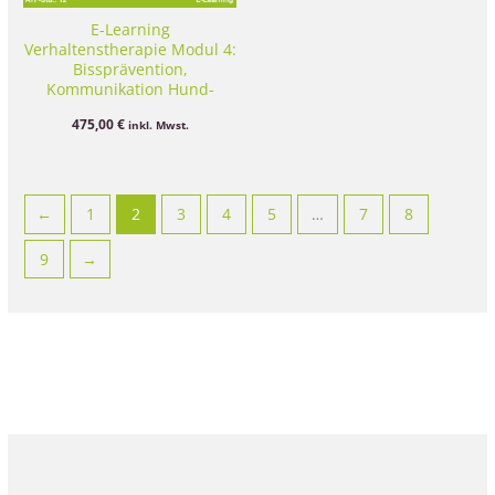
E-Learning
Verhaltenstherapie Modul 4:
Bissprävention,
Kommunikation Hund-
Mensch, Beurteilung von
475,00
€
inkl. Mwst.
Hunden
←
1
2
3
4
5
…
7
8
9
→