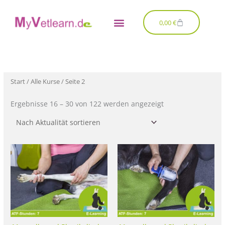
Zum
Inhalt
Warenkorb
0,00
€
springen
Nach
Aktualität
sortiert
Start
/
Alle Kurse
/ Seite 2
Ergebnisse 16 – 30 von 122 werden angezeigt