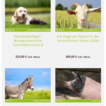
Homotoxikologie /
Die Ziege als Patient in der
Bioregulatorische
tierärztlichen Praxis (2026)
Tiermedizin Kurs B
325,00
€
300,00
€
inkl. Mwst.
inkl. Mwst.