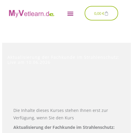
Zum
Inhalt
Warenkorb
0,00
€
springen
Aktualisierung der Fachkunde im Strahlenschutz:
Live am 10.06.2026
Die Inhalte dieses Kurses stehen Ihnen erst zur
Verfügung, wenn Sie den Kurs
Aktualisierung der Fachkunde im Strahlenschutz: