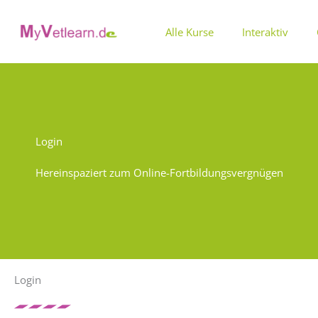
Zum
Inhalt
Alle Kurse
Interaktiv
springen
Login
Hereinspaziert zum Online-Fortbildungsvergnügen
Login