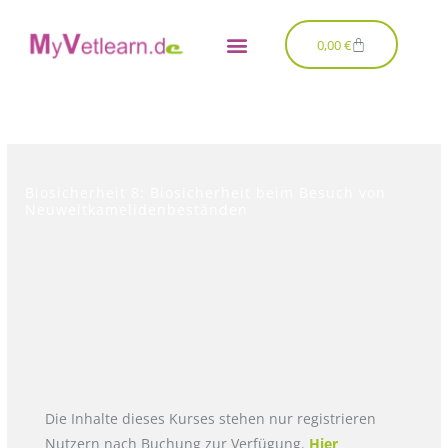
Zum
Inhalt
Warenkorb
0,00
€
springen
Biosicherheit 8: Biosicherheit beim Besuch von
Neuweltkamelidenbeständen
Die Inhalte dieses Kurses stehen nur registrieren
Nutzern nach Buchung zur Verfügung.
Hier