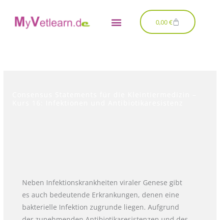
Zum
Inhalt
Warenkorb
0,00
€
springen
Consensus Statements für die Kleintiermedizin –
Kurs 16: Infektionen und Antibiotikaresistenz
Neben Infektionskrankheiten viraler Genese gibt
es auch bedeutende Erkrankungen, denen eine
bakterielle Infektion zugrunde liegen. Aufgrund
der zunehmenden Antibiotikaresistenzen und des