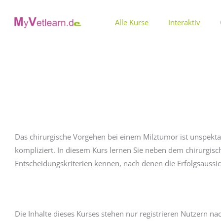
Zum
Inhalt
Alle Kurse
Interaktiv
springen
Operationen beim Kleintier Kurs 5: Operationen vo
Das chirurgische Vorgehen bei einem Milztumor ist unspek
kompliziert. In diesem Kurs lernen Sie neben dem chirurgis
Entscheidungskriterien kennen, nach denen die Erfolgsaussi
Die Inhalte dieses Kurses stehen nur registrieren Nutzern n