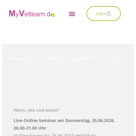
Zum
Inhalt
Warenkorb
0,00
€
springen
Perioperatives Schmerzmanagement beim Hund
Wann, wie und wieso?
Live-Online-Seminar am Donnerstag, 25.06.2026,
20.00-21.00 Uhr
(Aufzeichnung bis 25.06.2027 verfügbar)