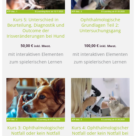
Kurs 5: Unterschied in
Ophthalmologische
Beurteilung, Diagnostik und
Grundlagen Teil 2:
Outcome der
Untersuchungsgang
Irisveränderungen bei Hund
und Katze
50,00
€
100,00
€
inkl. Mwst.
inkl. Mwst.
mit interaktiven Elementen
mit interaktiven Elementen
zum spielerischen Lernen
zum spielerischen Lernen
Kurs 3: Ophthalmologischer
Kurs 4: Ophthalmologischer
Notfall oder kein Notfall
Notfall oder kein Notfall bei