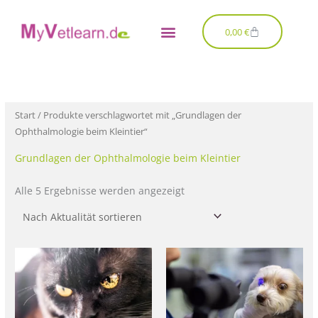
Zum
Inhalt
Warenkorb
0,00
€
springen
Nach
Aktualität
sortiert
Start
/ Produkte verschlagwortet mit „Grundlagen der
Ophthalmologie beim Kleintier“
Grundlagen der Ophthalmologie beim Kleintier
Alle 5 Ergebnisse werden angezeigt