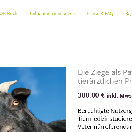
OP-Buch
Teilnehmermeinungen
Preise & FAQ
Reg
Die Ziege als Pa
Die
tierärztlichen P
Ziege
als
300,00
€
inkl. Mws
Patient
in
Berechtigte Nutzerg
der
Tiermedizinstudier
tierärztlichen
Veterinärreferendar
Praxis