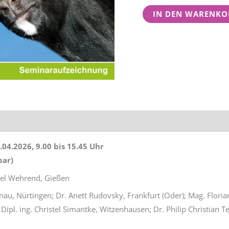
-
IN DEN WARENKO
Kurs
2
Menge
tionen
Rezensionen (0)
04.2026, 9.00 bis 15.45 Uhr
bar)
el Wehrend, Gießen
, Nürtingen; Dr. Anett Rudovsky, Frankfurt (Oder); Mag. Floria
 Dipl. ing. Christel Simantke, Witzenhausen; Dr. Philip Christian 