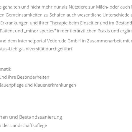
gehalten und nicht mehr nur als Nutztiere zur Milch- oder auch 
n Gemeinsamkeiten zu Schafen auch wesentliche Unterschiede au
n Erkrankungen und ihrer Therapie beim Einzeltier und im Bestand
atient und „minor species“ in der tierärztlichen Praxis und ergänz
und dem Internetportal Vetion.de GmbH in Zusammenarbeit mit d
us-Liebig-Universität durchgeführt.
ematik
und ihre Besonderheiten
 Klauenpflege und Klauenerkrankungen
uchen und Bestandssanierung
n der Landschaftspflege