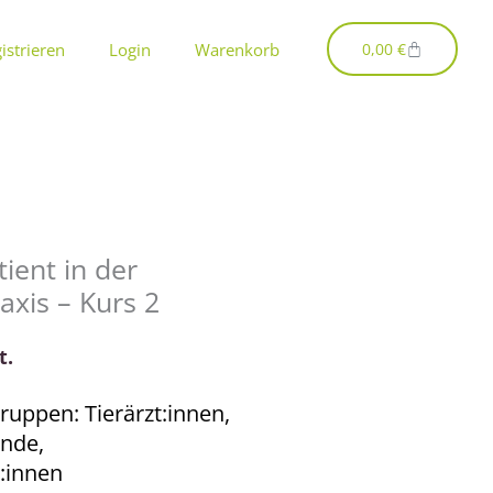
Warenkorb
istrieren
Login
Warenkorb
0,00
€
tient in der
raxis – Kurs 2
t.
ruppen: Tierärzt:innen,
ende,
:innen