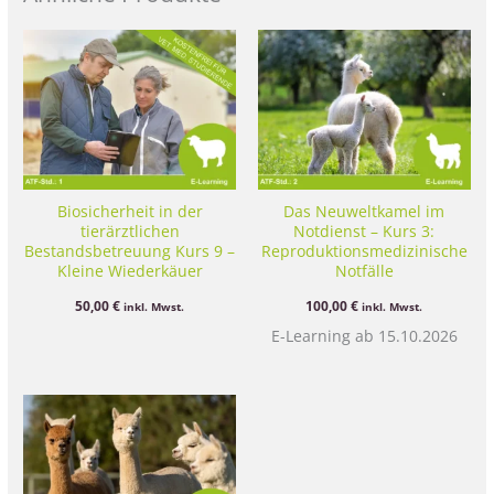
Biosicherheit in der
Das Neuweltkamel im
tierärztlichen
Notdienst – Kurs 3:
Bestandsbetreuung Kurs 9 –
Reproduktionsmedizinische
Kleine Wiederkäuer
Notfälle
50,00
€
100,00
€
inkl. Mwst.
inkl. Mwst.
E-Learning ab 15.10.2026