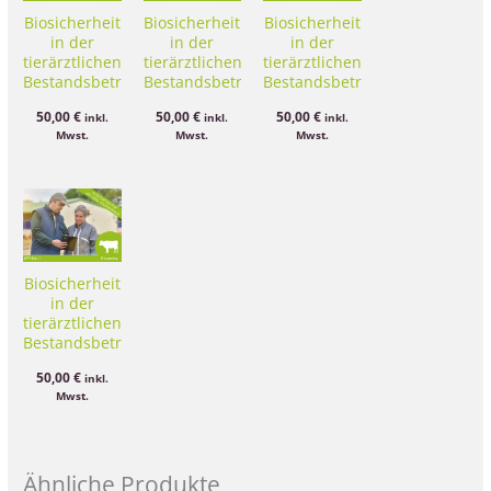
Biosicherheit
Biosicherheit
Biosicherheit
in der
in der
in der
tierärztlichen
tierärztlichen
tierärztlichen
Bestandsbetreuung
Bestandsbetreuung
Bestandsbetreuung
Kurs 7 –
Kurs 2 –
Kurs 4 –
50,00
€
50,00
€
50,00
€
inkl.
inkl.
inkl.
Pferdebeständen
Animal
Schweinebestände
Mwst.
Mwst.
Mwst.
| Zoonosen
Health Law
(AHL) | das
neue EU-
Tiergesundheitsrecht
Biosicherheit
in der
tierärztlichen
Bestandsbetreuung
Kurs 3 –
50,00
€
inkl.
Rinderbestände
Mwst.
Ähnliche Produkte