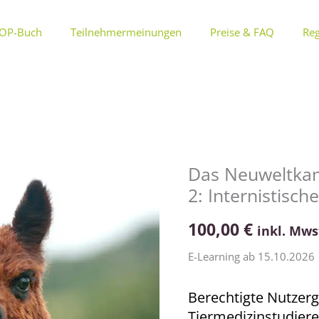
OP-Buch
Teilnehmermeinungen
Preise & FAQ
Reg
Das Neuweltkam
Das
2: Internistische
Neuweltkamel
im
100,00
€
inkl. Mws
Notdienst
–
E-Learning ab 15.10.2026
Kurs
2:
Berechtigte Nutzerg
Internistische
Tiermedizinstudier