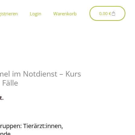
Warenkorb
istrieren
Login
Warenkorb
0,00
€
el im Notdienst – Kurs
 Fälle
t.
ruppen: Tierärzt:innen,
ende,