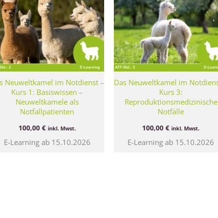
s Neuweltkamel im Notdienst –
Das Neuweltkamel im Notdiens
Kurs 1: Basiswissen –
Kurs 3:
Neuweltkamele als
Reproduktionsmedizinische
Notfallpatienten
Notfälle
100,00
€
100,00
€
inkl. Mwst.
inkl. Mwst.
E-Learning ab 15.10.2026
E-Learning ab 15.10.2026