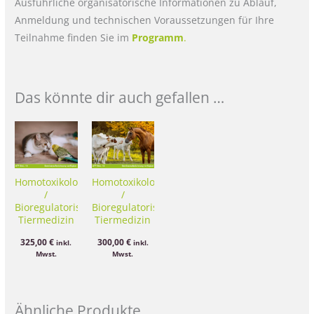
Ausführliche organisatorische Informationen zu Ablauf,
Anmeldung und technischen Voraussetzungen für Ihre
Teilnahme finden Sie im
Programm
.
Das könnte dir auch gefallen …
Homotoxikologie
Homotoxikologie
/
/
Bioregulatorische
Bioregulatorische
Tiermedizin
Tiermedizin
Kurs C
Kurs D
325,00
€
300,00
€
inkl.
inkl.
Mwst.
Mwst.
Ähnliche Produkte