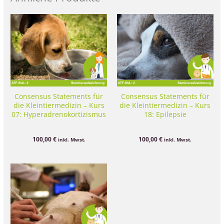
Consensus Statements für
Consensus Statements für
die Kleintiermedizin – Kurs
die Kleintiermedizin – Kurs
07: Hyperadrenokortizismus
18: Epilepsie
100,00
€
100,00
€
inkl. Mwst.
inkl. Mwst.