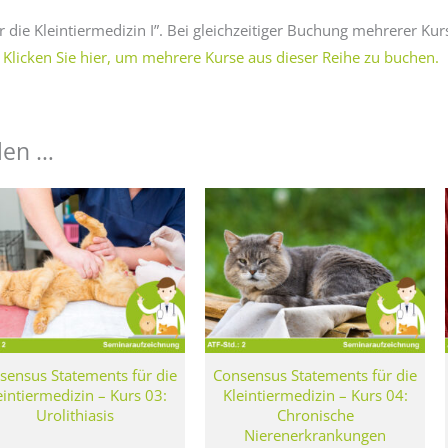
 die Kleintiermedizin I”. Bei gleichzeitiger Buchung mehrerer Kurs
.
Klicken Sie hier, um mehrere Kurse aus dieser Reihe zu buchen.
len …
sensus Statements für die
Consensus Statements für die
eintiermedizin – Kurs 03:
Kleintiermedizin – Kurs 04:
Urolithiasis
Chronische
Nierenerkrankungen