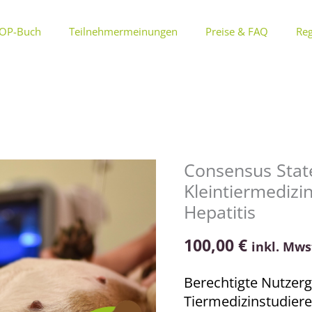
OP-Buch
Teilnehmermeinungen
Preise & FAQ
Reg
Consensus Stat
Consensus
Kleintiermedizi
Statements
für
Hepatitis
die
100,00
€
Kleintiermedizin
inkl. Mws
–
Berechtigte Nutzerg
Kurs
Tiermedizinstudier
02: