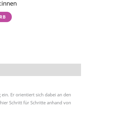
:innen
RB
in. Er orientiert sich dabei an den
er Schritt für Schritte anhand von