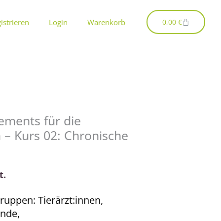
Warenkorb
istrieren
Login
Warenkorb
0,00
€
ements für die
n – Kurs 02: Chronische
t.
ruppen: Tierärzt:innen,
ende,