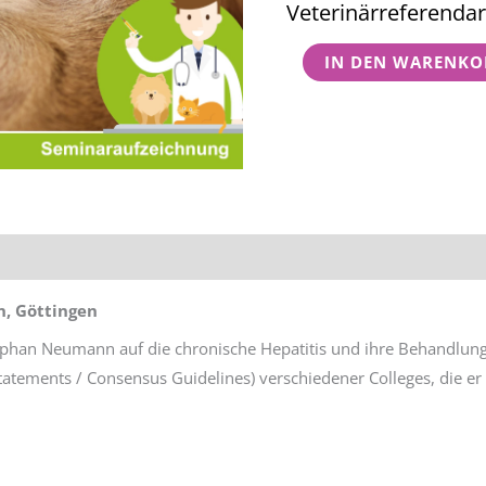
Veterinärreferendar
Chronische
Hepatitis
IN DEN WARENKO
Menge
tionen
Rezensionen (0)
n, Göttingen
phan Neumann auf die chronische Hepatitis und ihre Behandlung e
ements / Consensus Guidelines) verschiedener Colleges, die er hi