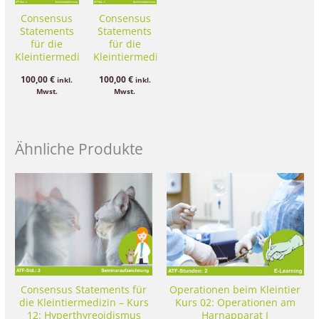
Consensus
Consensus
Statements
Statements
für die
für die
Kleintiermedizin
Kleintiermedizin
– Kurs 02:
– Kurs 06:
100,00
€
100,00
€
inkl.
inkl.
Chronische
Borreliose
Mwst.
Mwst.
Hepatitis
Ähnliche Produkte
Consensus Statements für
Operationen beim Kleintier
die Kleintiermedizin – Kurs
Kurs 02: Operationen am
12: Hyperthyreoidismus
Harnapparat I