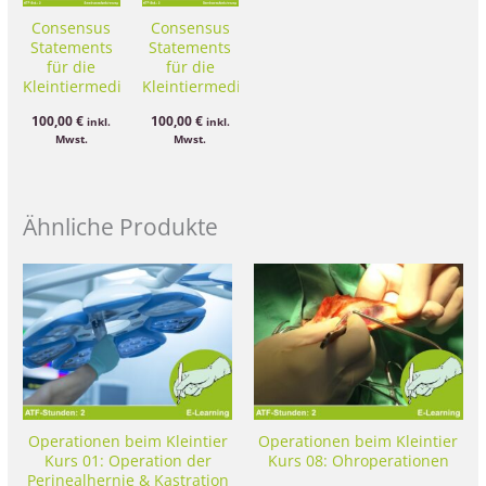
Consensus
Consensus
Statements
Statements
für die
für die
Kleintiermedizin
Kleintiermedizin
– Kurs 03:
– Kurs 01:
100,00
€
100,00
€
inkl.
inkl.
Urolithiasis
Leptospirose
Mwst.
Mwst.
Ähnliche Produkte
Operationen beim Kleintier
Operationen beim Kleintier
Kurs 01: Operation der
Kurs 08: Ohroperationen
Perinealhernie & Kastration