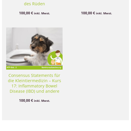
des Rüden
100,00
€
100,00
€
inkl. Mwst.
inkl. Mwst.
Consensus Statements für
die Kleintiermedizin – Kurs
17: Inflammatory Bowel
Disease (IBD) und andere
chronische
100,00
€
inkl. Mwst.
Darmerkrankungen