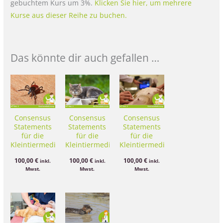
gebuchtem Kurs um 3%.
Klicken Sie hier, um mehrere
Kurse aus dieser Reihe zu buchen.
Das könnte dir auch gefallen …
Consensus
Consensus
Consensus
Statements
Statements
Statements
für die
für die
für die
Kleintiermedizin
Kleintiermedizin
Kleintiermedizin
– Kurs 06:
– Kurs 04:
– Kurs 02:
100,00
€
100,00
€
100,00
€
inkl.
inkl.
inkl.
Borreliose
Chronische
Chronische
Mwst.
Mwst.
Mwst.
Nierenerkrankungen
Hepatitis