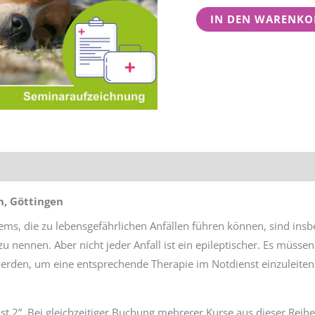
Anfallsleiden
IN DEN WARENKO
Menge
tionen
Rezensionen (0)
n, Göttingen
ms, die zu lebensgefährlichen Anfällen führen können, sind insb
 zu nennen. Aber nicht jeder Anfall ist ein epileptischer. Es müsse
 werden, um eine entsprechende Therapie im Notdienst einzuleiten
st 2”. Bei gleichzeitiger Buchung mehrerer Kurse aus dieser Reihe