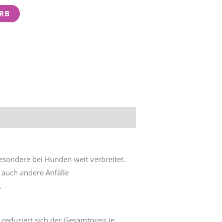
RB
esondere bei Hunden weit verbreitet.
n auch andere Anfälle
.
 reduziert sich der Gesamtpreis je