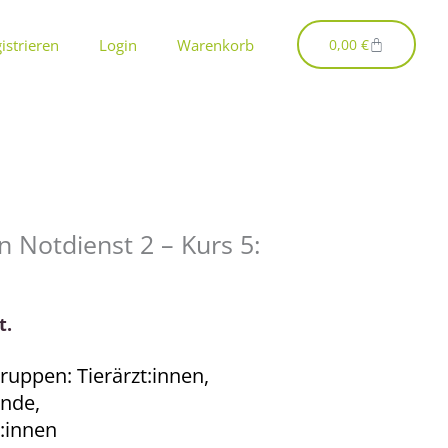
Warenkorb
istrieren
Login
Warenkorb
0,00
€
n Notdienst 2 – Kurs 5:
t.
ruppen: Tierärzt:innen,
ende,
:innen