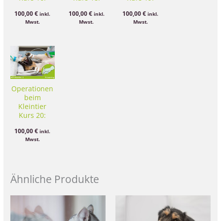
Orthopädie
Knieerkrankungen
Osteosynthese
100,00
€
100,00
€
100,00
€
inkl.
inkl.
inkl.
Vordergliedmaße
I –
Mwst.
Mwst.
Mwst.
2 –
Grundlagen
Ellenbogen
und
und distal
Fallbesprechungen
Operationen
beim
Kleintier
Kurs 20:
Osteosynthese
100,00
€
inkl.
II
Mwst.
Ähnliche Produkte