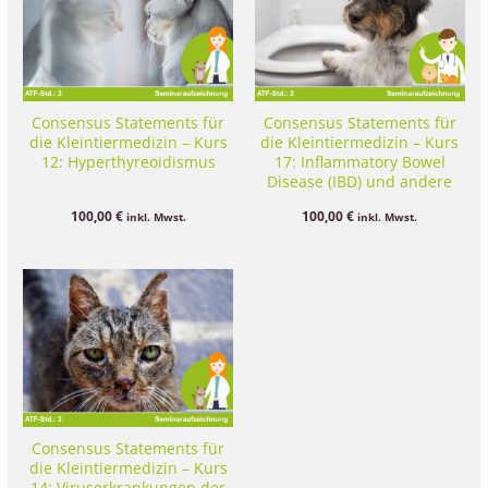
Consensus Statements für
Consensus Statements für
die Kleintiermedizin – Kurs
die Kleintiermedizin – Kurs
12: Hyperthyreoidismus
17: Inflammatory Bowel
Disease (IBD) und andere
chronische
100,00
€
100,00
€
inkl. Mwst.
inkl. Mwst.
Darmerkrankungen
Consensus Statements für
die Kleintiermedizin – Kurs
14: Viruserkrankungen der