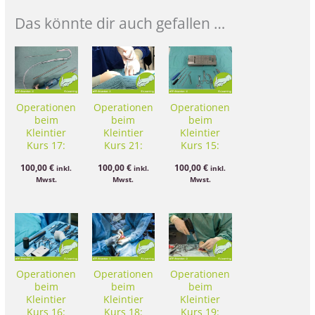
Das könnte dir auch gefallen …
Operationen
Operationen
Operationen
beim
beim
beim
Kleintier
Kleintier
Kleintier
Kurs 17:
Kurs 21:
Kurs 15:
Hüftgelenk/HD-
Arthrodese
Orthopädie
100,00
€
100,00
€
100,00
€
inkl.
inkl.
inkl.
Syndrom
Vordergliedmaße
Mwst.
Mwst.
Mwst.
1 – Schulter
Operationen
Operationen
Operationen
beim
beim
beim
Kleintier
Kleintier
Kleintier
Kurs 16:
Kurs 18:
Kurs 19: