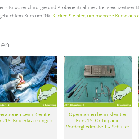
tier – Knochenchirurgie und Probenentnahme”. Bei gleichzeitiger
je gebuchtem Kurs um 3%.
Klicken Sie hier, um mehrere Kurse aus 
len …
erationen beim Kleintier
Operationen beim Kleintier
rs 18: Knieerkrankungen
Kurs 15: Orthopädie
Vordergliedmaße 1 – Schulter