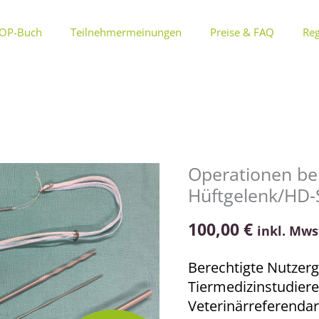
OP-Buch
Teilnehmermeinungen
Preise & FAQ
Reg
Operationen bei
Operationen
Hüftgelenk/HD
beim
Kleintier
100,00
€
inkl. Mws
Kurs
17:
Berechtigte Nutzerg
Hüftgelenk/HD-
Tiermedizinstudier
Syndrom
Veterinärreferendar
Menge