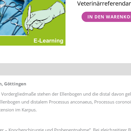
Veterinärreferendar
–
Ellenbogen
IN DEN WARENKO
und
distal
Menge
tionen
Rezensionen (0)
n, Göttingen
 Vordergliedmaße stehen der Ellenbogen und die distal davon ge
llenbogen und distalem Processus anconaeus, Processus coronoid
tension im Karpus.
tier – Knochenchirurgie und Probenentnahme”. Bei gleichzeitiger