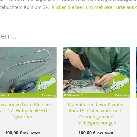
je gebuchtem Kurs um 3%.
Klicken Sie hier, um mehrere Kurse aus 
len …
erationen beim Kleintier
Operationen beim Kleintier
urs 17: Hüftgelenk/HD-
Kurs 19: Osteosynthese I –
Syndrom
Grundlagen und
Fallbesprechungen
100,00
€
100,00
€
inkl. Mwst.
inkl. Mwst.