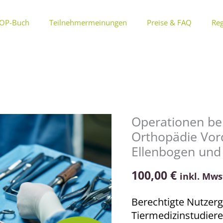
OP-Buch
Teilnehmermeinungen
Preise & FAQ
Reg
Operationen bei
Operationen
Orthopädie Vor
beim
Kleintier
Ellenbogen und 
Kurs
100,00
€
16:
inkl. Mws
Orthopädie
Berechtigte Nutzerg
Vordergliedmaße
Tiermedizinstudier
2