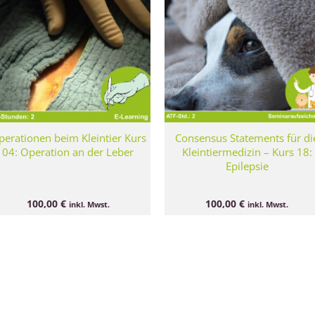
erationen beim Kleintier Kurs
Consensus Statements für di
04: Operation an der Leber
Kleintiermedizin – Kurs 18:
Epilepsie
100,00
€
100,00
€
inkl. Mwst.
inkl. Mwst.