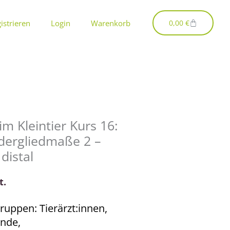
Warenkorb
istrieren
Login
Warenkorb
0,00
€
m Kleintier Kurs 16:
dergliedmaße 2 –
distal
t.
ruppen: Tierärzt:innen,
ende,