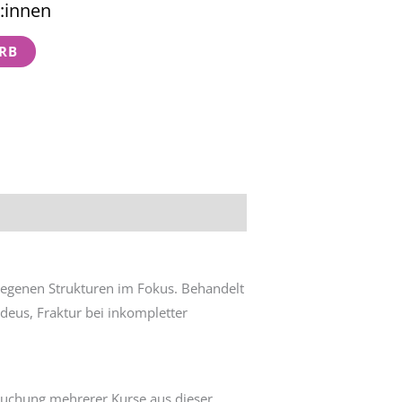
:innen
RB
legenen Strukturen im Fokus. Behandelt
eus, Fraktur bei inkompletter
 Buchung mehrerer Kurse aus dieser